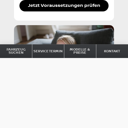
Jetzt Voraussetzungen prüfen
FAHRZEUG
MODELLE &
SERVICETERMIN
KONTAKT
SUCHEN
PREISE
ONLINE SERVICE BUCHUNG
Transparent, übersichtlich, aus
Überzeugung digital: Mit dem Nissan
Online Service vereinbaren Sie Ihren
Wunschtermin jederzeit und überall –
einfach, bequem und in nur wenigen