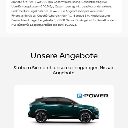
Monate à € 199,–), 40.000 km Gesamtlaufleistung, Gesamtbetrag inkl.
Überführungskosten € 10.742,–, Gesamtbetrag inkl. Leasingsonderzahlung
Verkauf
:
und Überführungskosten € 10.742,–. Ein Angebotsbeispiel von Nissan
Financial Services, Geschäftsbereich der RCI Banque S.A. Niederlassung
Heute: 08:00 - 18:00
Deutschland, Jagenbergstraße 1, 41468 Neuss. Ein Angebot für Privatkunden.
Nur gültig für Leasingverträge bis zum 30.09.26.
Mo:
08:00 - 18:00
Service
:
Di:
08:00 - 18:00
Mi:
08:00 - 18:00
Heute: 07:30 - 18:00
Do:
08:00 - 18:00
Mo:
07:30 - 18:00
Unsere Angebote
Fr:
08:00 - 18:00
Di:
07:30 - 18:00
Sa:
09:00 - 12:30
Mi:
07:30 - 18:00
Stöbern Sie durch unsere einzigartigen Nissan
So:
Geschlossen
Do:
07:30 - 18:00
Angebote.
Fr:
07:30 - 18:00
Sa:
07:30 - 12:30
So:
Geschlossen