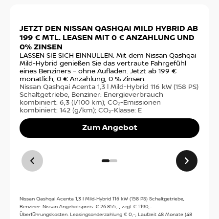
Slide 1 von 2: JETZT DEN NISSAN QASHQAI MILD HY
JETZT DEN NISSAN QASHQAI MILD HYBRID AB
DE
Autohaus Dokic GmbH & Co.KG
199 € MTL. LEASEN MIT 0 € ANZAHLUNG UND
VO
(Verkaufsfiliale AH Rabus) /
0% ZINSEN
Ste
Germaringen
fin
LASSEN SIE SICH EINNULLEN: Mit dem Nissan Qashqai
€ m
Mild-Hybrid genießen Sie das vertraute Fahrgefühl
Rudolf-Diesel-Str. 12
sta
eines Benziners – ohne Aufladen. Jetzt ab 199 €
87656
Germaringen
Nis
monatlich, 0 € Anzahlung, 0 % Zinsen.
PS)
Nissan Qashqai Acenta 1,3 l Mild-Hybrid 116 kW (158 PS)
14,
Schaltgetriebe, Benziner: Energieverbrauch
Anfahrt
(g/
kombiniert: 6,3 (l/100 km); CO₂-Emissionen
kombiniert: 142 (g/km); CO₂-Klasse: E
Zum Angebot
Kontakt
Tel:
08341 / 999 67 0
Kontakt
Nissan Qashqai Acenta 1,3 l Mild-Hybrid 116 kW (158 PS) Schaltgetriebe,
Benziner: Nissan Angebotspreis: € 26.855,–, zzgl. € 1.190,–
Überführungskosten. Leasingsonderzahlung € 0,–, Laufzeit 48 Monate (48
Öffnungszeiten